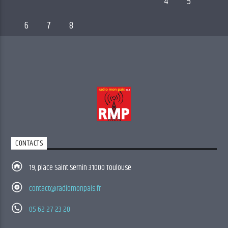
4
5
6
7
8
CONTACTS
19, place Saint Sernin 31000 Toulouse
contact@radiomonpais.fr
05 62 27 23 20