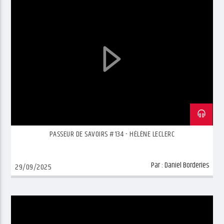
PASSEUR DE SAVOIRS #134 - HÉLÈNE LECLERC
Par :
Daniel Borderies
29/09/2025