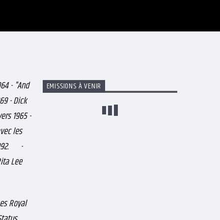
964 - "And
EMISSIONS À VENIR
9 - Dick
 1965 -
c les
s 1992.
-
ita Lee
oyal
Status