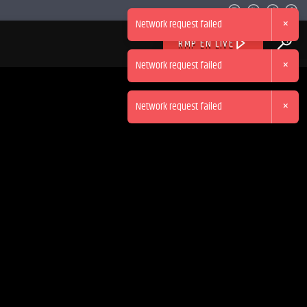
×
Network request failed
RMP EN LIVE
×
Network request failed
×
Network request failed