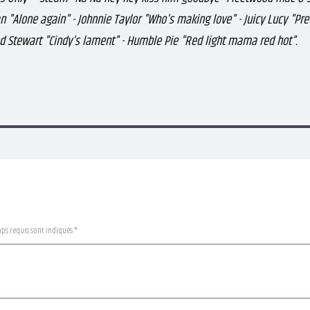
an "Alone again" - Johnnie Taylor "Who's making love" - Juicy Lucy "Pre
 Stewart "Cindy's lament" - Humble Pie "Red light mama red hot".
mps requis sont indiqués *