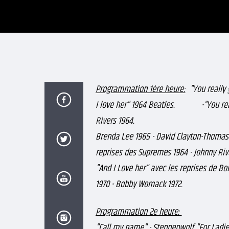
Programmation 1ère heure:
"You really g
I love her" 1964 Beatles. -"You really
Rivers 1964. -"Can't buy 
Brenda Lee 1965 - David Cl
reprises des Supremes 1964 - Johnny Ri
"And I Love her" avec les reprises de Bo
1970 - Bobby Womack 1972.
Programmation 2e heure:
Humble
"Call my name" - Steppenwolf "For Ladi