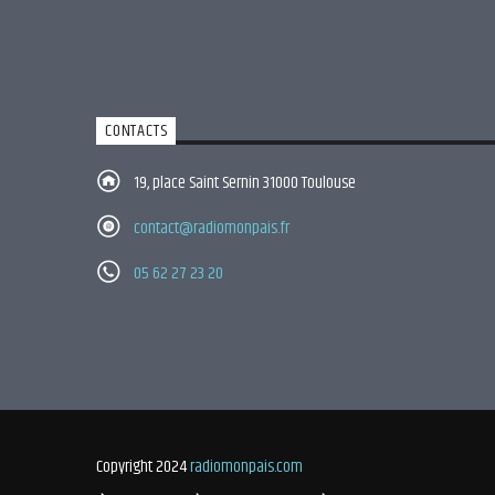
CONTACTS
19, place Saint Sernin 31000 Toulouse
contact@radiomonpais.fr
05 62 27 23 20
Copyright 2024
radiomonpais.com