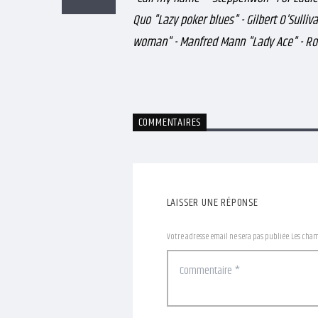
Quo "Lazy poker blues" - Gilbert O'Sulliv
woman" - Manfred Mann "Lady Ace" - Rod
COMMENTAIRES
LAISSER UNE RÉPONSE
Votre adresse email ne sera pas publiée. Les cha