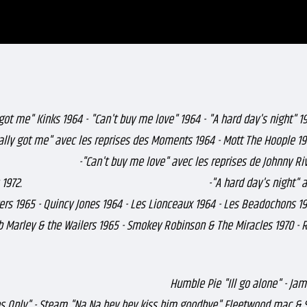
ot me" Kinks 1964 - "Can't buy me love" 1964 - "A hard day's night" 1
 got me" avec les reprises des Moments 1964 - Mott The Hoople 196
me love" avec les reprises de Johnny Rivers
ayton-Thomas 1972. -"A hard day's night" ave
vers 1965 - Quincy Jones 1964 - Les Lionceaux 1964 - Les Beadochon
b Marley & the Wailers 1965 - Smokey Robinson & The Miracles 1970 - R
 Pie "Ill go alone" - James R
es Only" - Steam "Na Na hey hey kiss him goodbye" Fleetwood mac & 