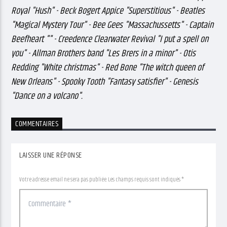
Royal "Hush" - Beck Bogert Appice "Superstitious" - Beatles
"Magical Mystery Tour" - Bee Gees "Massachussetts" - Captain
Beefheart "" - Creedence Clearwater Revival "I put a spell on
you" - Allman Brothers band "Les Brers in a minor" - Otis
Redding "White christmas" - Red Bone "The witch queen of
New Orleans" - Spooky Tooth "Fantasy satisfier" - Genesis
"Dance on a volcano".
COMMENTAIRES
LAISSER UNE RÉPONSE
Votre adresse email ne sera pas publiée. Les champs requis sont indiqués *