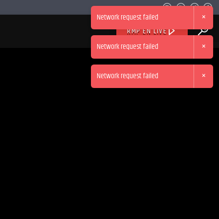
×
Network request failed
RMP EN LIVE
×
Network request failed
×
Network request failed