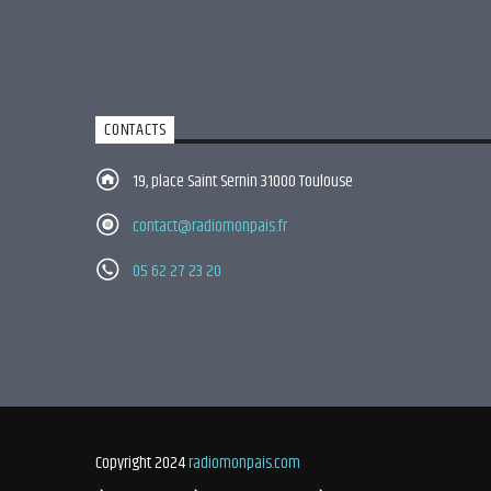
CONTACTS
19, place Saint Sernin 31000 Toulouse
contact@radiomonpais.fr
05 62 27 23 20
Copyright 2024
radiomonpais.com