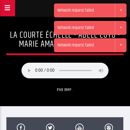
×
Network request failed
×
Network request failed
LA COURTE ÉCHELLE - ADÈLE COYO -
MARIE AMALI - PAULINE ROTH
×
Network request failed
PAR RMP .