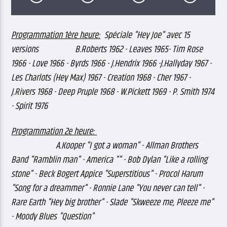
Programmation 1ère heure:
Spéciale "Hey Joe" avec 15
versions B.Roberts 1962 - Leaves 1965- Tim Rose
1966 - Love 1966 - Byrds 1966 - J.Hendrix 1966 -J.Hallyday 1967 -
Les Charlots (Hey Max) 1967 - Creation 1968 - Cher 1967 -
J.Rivers 1968 - Deep Pruple 1968 - W.Pickett 1969 - P. Smith 1974
- Spirit 1976
Programmation 2e heure:
A.Kooper "I got a woman" - Allman Brothers
Band "Ramblin man" - America "" - Bob Dylan "Like a rolling
stone" - Beck Bogert Appice "Superstitious" - Procol Harum
"Song for a dreammer" - Ronnie Lane "You never can tell" -
Rare Earth "Hey big brother" - Slade "Skweeze me, Pleeze me"
- Moody Blues "Question"