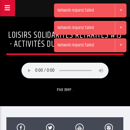
×
Network request failed
×
Network request failed
LOISIRS SOLIDARITÉS RETARITÉS #13
- ACTIVITÉS DU 4E TRIMESTRE 2025
×
Network request failed
PAR RMP .