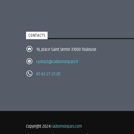
CONTACTS
19, place Saint Sernin 31000 Toulouse
contact@radiomonpais.fr
05 62 27 23 20
Copyright 2024
radiomonpais.com