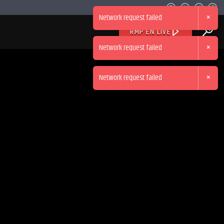
×
Network request failed
RMP EN LIVE
×
Network request failed
×
Network request failed