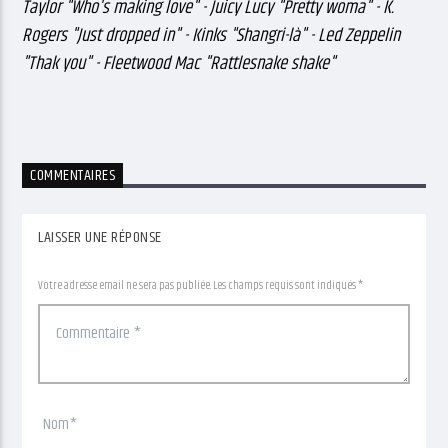
Taylor "Who's making love" - Juicy Lucy "Pretty woma" - K.
Rogers "Just dropped in" - Kinks "Shangri-là" - Led Zeppelin
"Thak you" - Fleetwood Mac "Rattlesnake shake"
COMMENTAIRES
LAISSER UNE RÉPONSE
Votre adresse email ne sera pas publiée. Les champs requis sont indiqués *