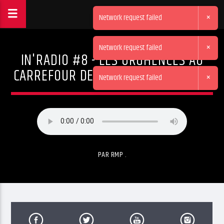
×
Network request failed
×
Network request failed
IN'RADIO #8 - LES URGHENCES AU
CARREFOUR DE TOUTES LES GALÈRES
×
Network request failed
PAR RMP .