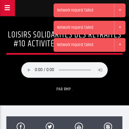
×
Network request failed
×
Network request failed
LOISIRS SOLIDARITÉS DES RETRAITÉS
#10 ACTIVITÉS DU 4E TRIMESTRE
×
Network request failed
PAR RMP .