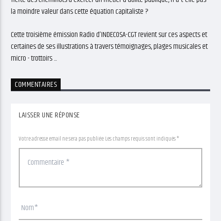
la moindre valeur dans cette équation capitaliste ?
Cette troisième émission Radio d’INDECOSA-CGT revient sur ces aspects et
certaines de ses illustrations à travers témoignages, plages musicales et
micro - trottoirs ...
COMMENTAIRES
LAISSER UNE RÉPONSE
Votre adresse email ne sera pas publiée. Les champs requis sont indiqués *