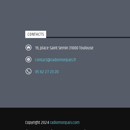
CONTACTS
19, place Saint Sernin 31000 Toulouse
contact@radiomonpais.fr
05 62 27 23 20
Copyright 2024
radiomonpais.com