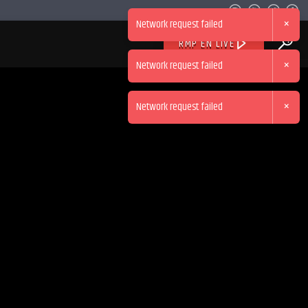
×
Network request failed
RMP EN LIVE
×
Network request failed
×
Network request failed