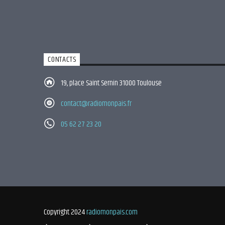
CONTACTS
19, place Saint Sernin 31000 Toulouse
contact@radiomonpais.fr
05 62 27 23 20
Copyright 2024
radiomonpais.com