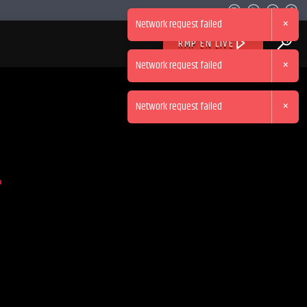
×
Network request failed
RMP EN LIVE
×
Network request failed
×
Network request failed
2